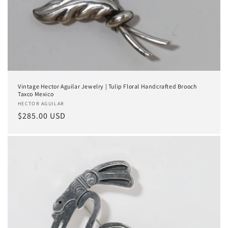
Vintage Hector Aguilar Jewelry | Tulip Floral Handcrafted Brooch
Taxco Mexico
Proveedor:
HECTOR AGUILAR
Precio
$285.00 USD
habitual