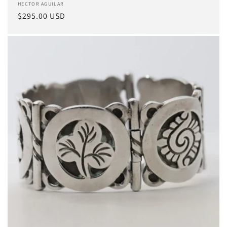
Proveedor:
HECTOR AGUILAR
Precio
$295.00 USD
habitual