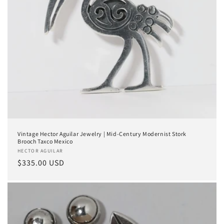
Vintage Hector Aguilar Jewelry | Mid-Century Modernist Stork
Brooch Taxco Mexico
Proveedor:
HECTOR AGUILAR
Precio
$335.00 USD
habitual