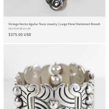
Vintage Hector Aguilar Taxco Jewelry | Large Floral Statement Brooch
Proveedor:
HECTOR AGUILAR
Precio
$375.00 USD
habitual