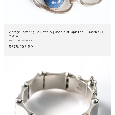
Vintage Hector Aguilar Jewelry | Modernist Lapis Lazuli Bracelet 940
Mexico
Proveedor:
HECTOR AGUILAR
Precio
$675.00 USD
habitual