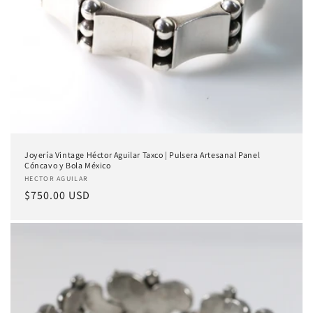
Joyería Vintage Héctor Aguilar Taxco | Pulsera Artesanal Panel
Cóncavo y Bola México
Proveedor:
HECTOR AGUILAR
Precio
$750.00 USD
habitual