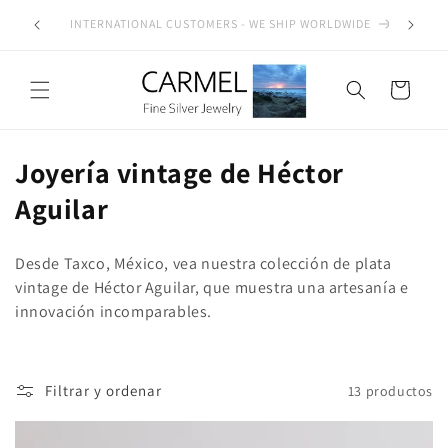
Ir
directamente
WIDE
SEE OUR AUTHENTICITY COMMITMENT
al contenido
Carrito
C
Joyería vintage de Héctor
o
Aguilar
l
Desde Taxco, México, vea nuestra colección de plata
e
vintage de Héctor Aguilar, que muestra una artesanía e
c
innovación incomparables.
c
i
Filtrar y ordenar
13 productos
ó