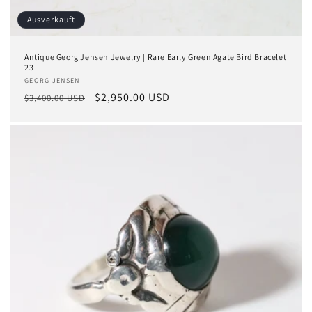
Ausverkauft
Antique Georg Jensen Jewelry | Rare Early Green Agate Bird Bracelet
23
Anbieter:
GEORG JENSEN
Normaler
Verkaufspreis
$2,950.00 USD
$3,400.00 USD
Preis