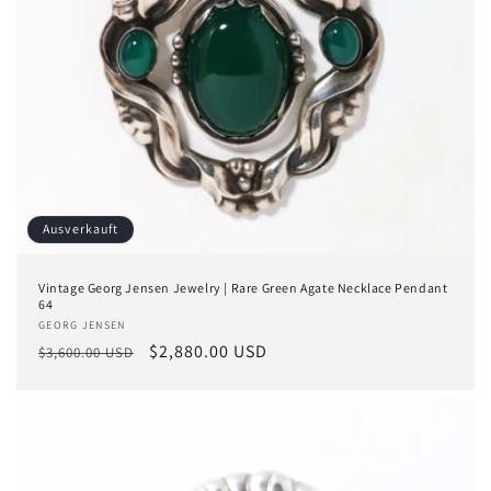
Ausverkauft
Vintage Georg Jensen Jewelry | Rare Green Agate Necklace Pendant
64
Anbieter:
GEORG JENSEN
Normaler
Verkaufspreis
$2,880.00 USD
$3,600.00 USD
Preis