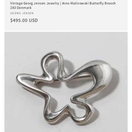
Vintage Georg Jensen Jewelry | Arno Malinowski Butterfly Brooch
283 Denmark
Anbieter:
GEORG JENSEN
Normaler
$495.00 USD
Preis