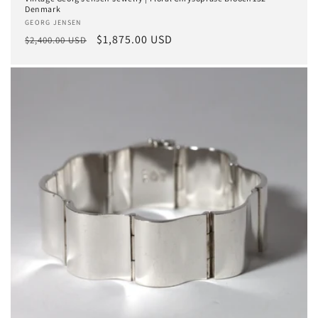
Denmark
Anbieter:
GEORG JENSEN
Normaler
Verkaufspreis
$1,875.00 USD
$2,400.00 USD
Preis