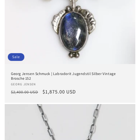
Sale
Georg Jensen Schmuck | Labradorit Jugendstil Silber Vintage
Brosche 152
Anbieter:
GEORG JENSEN
Normaler
Verkaufspreis
$1,875.00 USD
$2,400.00 USD
Preis