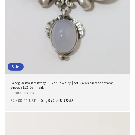
Sale
Georg Jensen Vintage Silver Jewelry | Art Nouveau Moonstone
Brooch 152 Denmark
Anbieter:
GEORG JENSEN
Normaler
Verkaufspreis
$1,875.00 USD
$2,400.00 USD
Preis