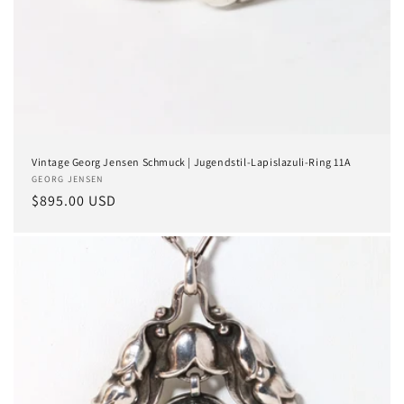
Vintage Georg Jensen Schmuck | Jugendstil-Lapislazuli-Ring 11A
Anbieter:
GEORG JENSEN
Normaler
$895.00 USD
Preis