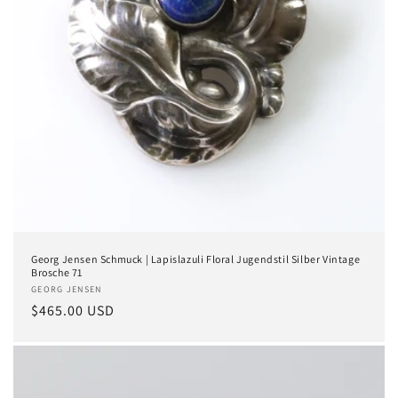
Georg Jensen Schmuck | Lapislazuli Floral Jugendstil Silber Vintage
Brosche 71
Anbieter:
GEORG JENSEN
Normaler
$465.00 USD
Preis