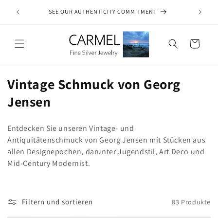
Direkt
zum
WIDE
SEE OUR AUTHENTICITY COMMITMENT
Inhalt
Warenkorb
K
Vintage Schmuck von Georg
a
Jensen
t
Entdecken Sie unseren Vintage- und
e
Antiquitätenschmuck von Georg Jensen mit Stücken aus
g
allen Designepochen, darunter Jugendstil, Art Deco und
Mid-Century Modernist.
o
r
i
Filtern und sortieren
83 Produkte