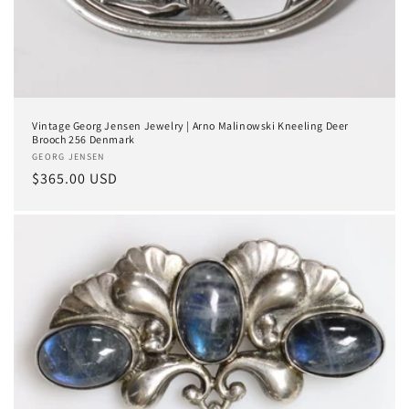
Vintage Georg Jensen Jewelry | Arno Malinowski Kneeling Deer
Brooch 256 Denmark
Anbieter:
GEORG JENSEN
Normaler
$365.00 USD
Preis