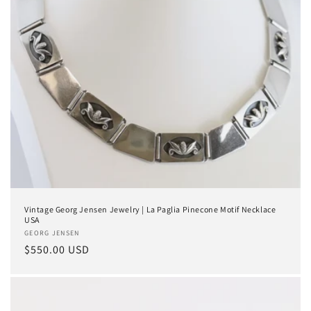
Vintage Georg Jensen Jewelry | La Paglia Pinecone Motif Necklace
USA
Anbieter:
GEORG JENSEN
Normaler
$550.00 USD
Preis