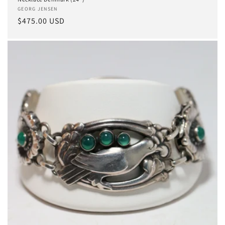
Anbieter:
GEORG JENSEN
Normaler
$475.00 USD
Preis