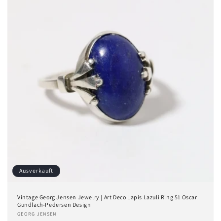
Ausverkauft
Vintage Georg Jensen Jewelry | Art Deco Lapis Lazuli Ring 51 Oscar
Gundlach-Pedersen Design
Anbieter:
GEORG JENSEN