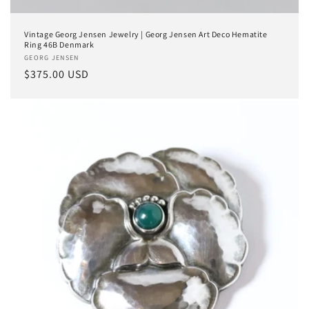
Vintage Georg Jensen Jewelry | Georg Jensen Art Deco Hematite
Ring 46B Denmark
Anbieter:
GEORG JENSEN
Normaler
$375.00 USD
Preis