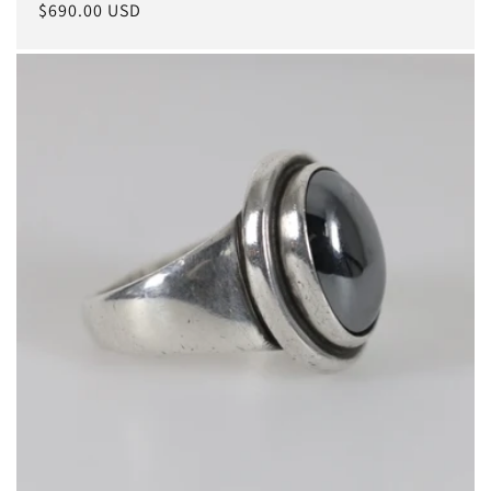
Normaler
$690.00 USD
Preis