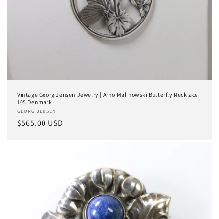
Vintage Georg Jensen Jewelry | Arno Malinowski Butterfly Necklace
105 Denmark
Anbieter:
GEORG JENSEN
Normaler
$565.00 USD
Preis