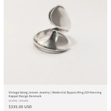
Vintage Georg Jensen Jewelry | Modernist Bypass Ring 219 Henning
Koppel Design Denmark
Anbieter:
GEORG JENSEN
Normaler
$335.00 USD