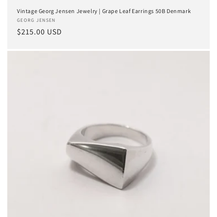
Vintage Georg Jensen Jewelry | Grape Leaf Earrings 50B Denmark
Anbieter:
GEORG JENSEN
Normaler
$215.00 USD
Preis