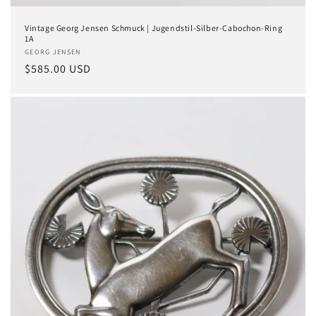
Vintage Georg Jensen Schmuck | Jugendstil-Silber-Cabochon-Ring
1A
Anbieter:
GEORG JENSEN
Normaler
$585.00 USD
Preis