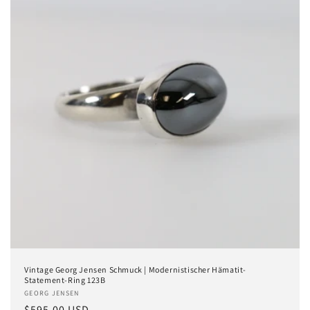
Vintage Georg Jensen Schmuck | Modernistischer Hämatit-
Statement-Ring 123B
Anbieter:
GEORG JENSEN
Normaler
$595.00 USD