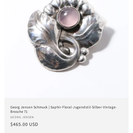
Georg Jensen Schmuck | Saphir-Floral-Jugendstil-Silber-Vintage-
Brosche 71
Anbieter:
GEORG JENSEN
Normaler
$465.00 USD
Preis