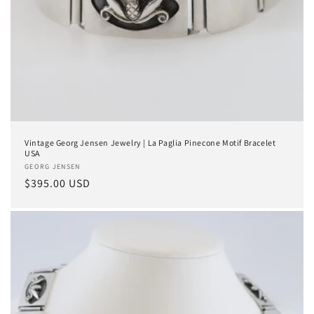
Vintage Georg Jensen Jewelry | La Paglia Pinecone Motif Bracelet
USA
Anbieter:
GEORG JENSEN
Normaler
$395.00 USD
Preis