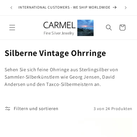
Direkt
ship on
zum
INTERNATIONAL CUSTOMERS - WE SHIP WORLDWIDE
SE
es.
Inhalt
Warenkorb
K
Silberne Vintage Ohrringe
a
Sehen Sie sich feine Ohrringe aus Sterlingsilber von
t
Sammler-Silberkünstlern wie Georg Jensen, David
e
Andersen und den Taxco-Silbermeistern an.
g
o
Filtern und sortieren
3 von 24 Produkten
r
i