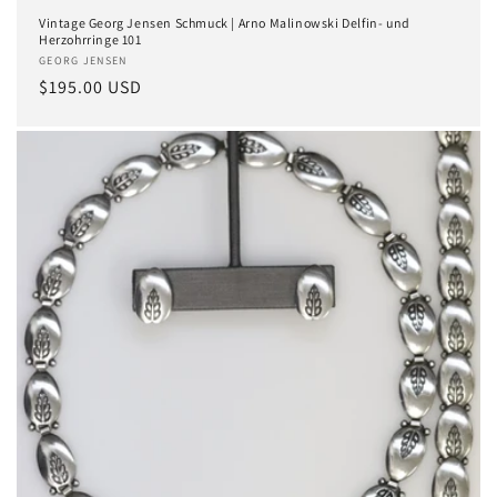
Vintage Georg Jensen Schmuck | Arno Malinowski Delfin- und
Herzohrringe 101
Anbieter:
GEORG JENSEN
Normaler
$195.00 USD
Preis