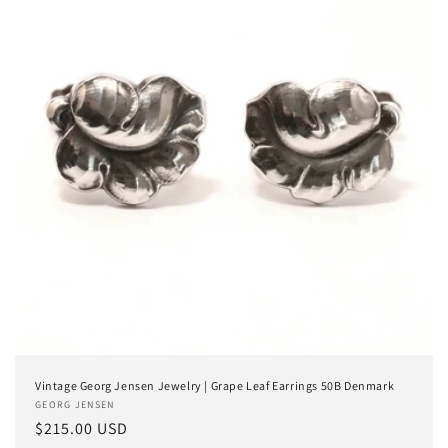
e
:
Vintage Georg Jensen Jewelry | Grape Leaf Earrings 50B Denmark
Anbieter:
GEORG JENSEN
Normaler
$215.00 USD