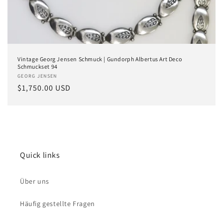
Vintage Georg Jensen Schmuck | Gundorph Albertus Art Deco
Schmuckset 94
Anbieter:
GEORG JENSEN
Normaler
$1,750.00 USD
Preis
Quick links
Über uns
Häufig gestellte Fragen