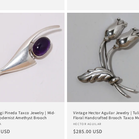
Preis
gi Pineda Taxco Jewelry | Mid-
Vintage Hector Aguilar Jewelry | Tul
odernist Amethyst Brooch
Floral Handcrafted Brooch Taxco M
:
Anbieter:
A
HECTOR AGUILAR
er
 USD
Normaler
$285.00 USD
Preis