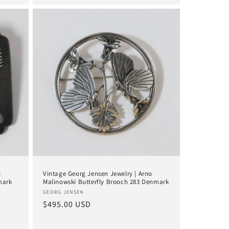
o
Vintage Georg Jensen Jewelry | Arno
mark
Malinowski Butterfly Brooch 283 Denmark
Anbieter:
GEORG JENSEN
Normaler
$495.00 USD
Preis