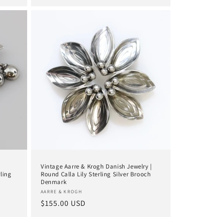
|
Vintage Aarre & Krogh Danish Jewelry |
ling
Round Calla Lily Sterling Silver Brooch
Denmark
Anbieter:
AARRE & KROGH
Normaler
$155.00 USD
Preis