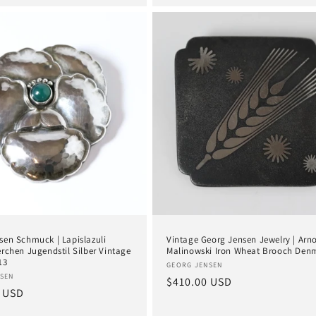
sen Schmuck | Lapislazuli
Vintage Georg Jensen Jewelry | Arn
rchen Jugendstil Silber Vintage
Malinowski Iron Wheat Brooch Den
13
Anbieter:
GEORG JENSEN
:
SEN
Normaler
$410.00 USD
er
 USD
Preis