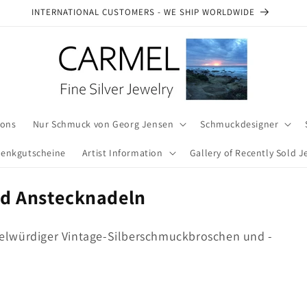
SEE OUR AUTHENTICITY COMMITMENT
ions
Nur Schmuck von Georg Jensen
Schmuckdesigner
enkgutscheine
Artist Information
Gallery of Recently Sold J
nd Anstecknadeln
i
elwürdiger Vintage-Silberschmuckbroschen und -