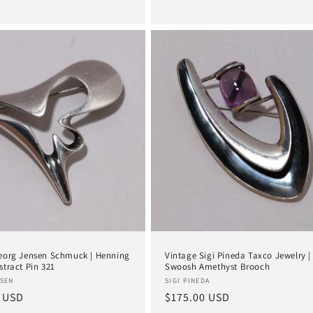
Preis
eorg Jensen Schmuck | Henning
Vintage Sigi Pineda Taxco Jewelry |
stract Pin 321
Swoosh Amethyst Brooch
:
Anbieter:
SEN
SIGI PINEDA
er
 USD
Normaler
$175.00 USD