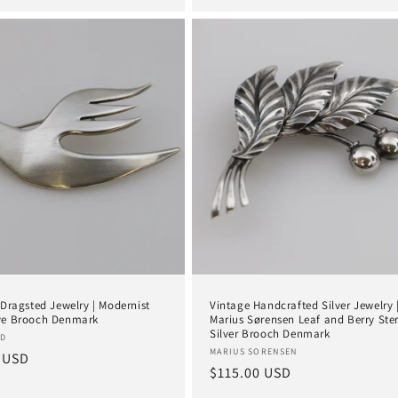
 Dragsted Jewelry | Modernist
Vintage Handcrafted Silver Jewelry 
ve Brooch Denmark
Marius Sørensen Leaf and Berry Ster
Silver Brooch Denmark
:
ED
Anbieter:
MARIUS SORENSEN
er
 USD
Normaler
$115.00 USD
Preis