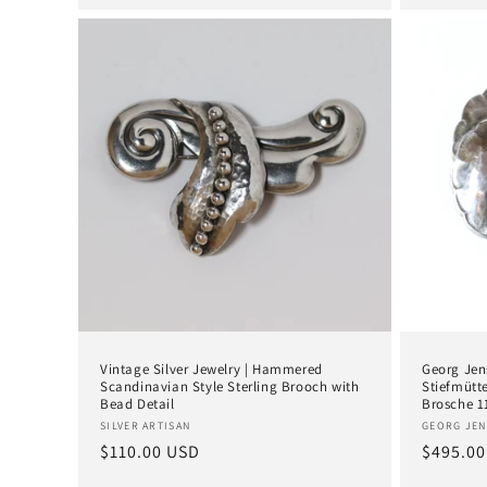
Vintage Silver Jewelry | Hammered
Georg Jen
Scandinavian Style Sterling Brooch with
Stiefmütte
Bead Detail
Brosche 1
Anbieter:
Anbieter
SILVER ARTISAN
GEORG JEN
Normaler
$110.00 USD
Normal
$495.00
Preis
Preis