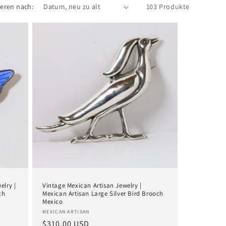
ieren nach:
103 Produkte
elry |
Vintage Mexican Artisan Jewelry |
ch
Mexican Artisan Large Silver Bird Brooch
Mexico
Anbieter:
MEXICAN ARTISAN
Normaler
$310.00 USD