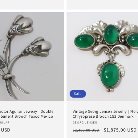
Sale
ctor Aguilar Jewelry | Double
Vintage Georg Jensen Jewelry | Flor
atement Brooch Taxco Mexico
Chrysoprase Brooch 152 Denmark
:
Anbieter:
UILAR
GEORG JENSEN
er
 USD
Normaler
Verkaufspreis
$1,875.00 USD
$2,400.00 USD
Preis