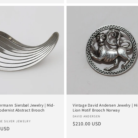
ermann Siersbøl Jewelry | Mid-
Vintage David Andersen Jewelry | Hi
odernist Abstract Brooch
Lion Motif Brooch Norway
Anbieter:
DAVID ANDERSEN
:
NE SILVER JEWELRY
Normaler
$210.00 USD
er
 USD
Preis