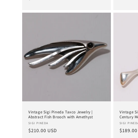
Preis
Preis
Vintage Sigi Pineda Taxco Jewelry |
Vintage Si
Abstract Fish Brooch with Amethyst
Century M
Anbieter:
Anbieter
SIGI PINEDA
SIGI PINED
Normaler
$210.00 USD
Normal
$189.00
Preis
Preis