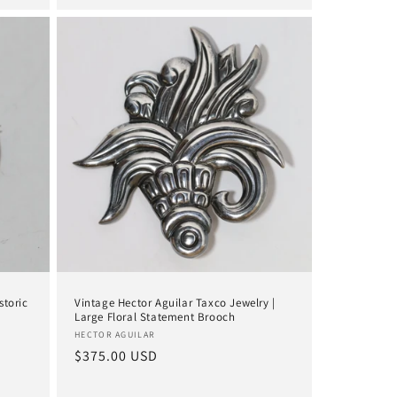
storic
Vintage Hector Aguilar Taxco Jewelry |
Large Floral Statement Brooch
Anbieter:
HECTOR AGUILAR
Normaler
$375.00 USD
Preis