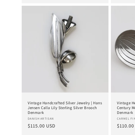
Vintage Handcrafted Silver Jewelry | Hans
Vintage H
Jensen Calla Lily Sterling Silver Brooch
Century M
Denmark
Denmark
Anbieter:
Anbieter
DANISH ARTISAN
CARMEL FI
Normaler
$115.00 USD
Normal
$110.00
Preis
Preis