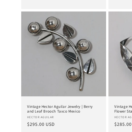
Vintage Hector Aguilar Jewelry | Berry
Vintage He
and Leaf Brooch Taxco Mexico
Flower St
Anbieter:
Anbieter
HECTOR AGUILAR
HECTOR AG
Normaler
$295.00 USD
Normal
$285.00
Preis
Preis