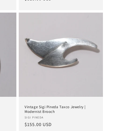
Preis
Vintage Sigi Pineda Taxco Jewelry |
Modernist Brooch
Anbieter:
SIGI PINEDA
Normaler
$155.00 USD