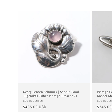
o
r
i
e
:
Georg Jensen Schmuck | Saphir-Floral-
Vintage G
Jugendstil-Silber-Vintage-Brosche 71
Koppel Ab
Anbieter:
Anbieter
GEORG JENSEN
GEORG JEN
Normaler
$465.00 USD
Normal
$345.00