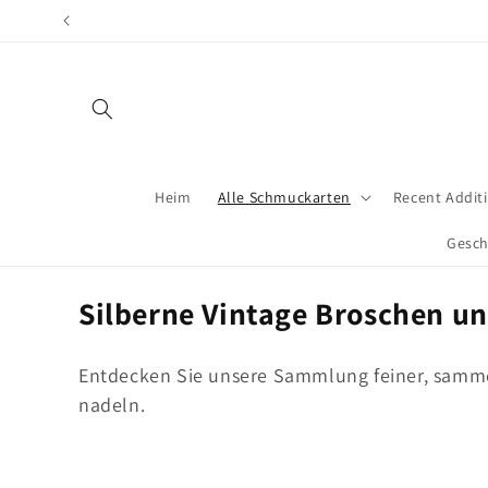
Direkt
zum
Inhalt
Heim
Alle Schmuckarten
Recent Addit
Gesch
K
Silberne Vintage Broschen u
a
Entdecken Sie unsere Sammlung feiner, samm
t
nadeln.
e
g