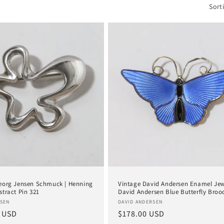
Sort
eorg Jensen Schmuck | Henning
Vintage David Andersen Enamel Jew
stract Pin 321
David Andersen Blue Butterfly Broo
:
Anbieter:
SEN
DAVID ANDERSEN
er
 USD
Normaler
$178.00 USD