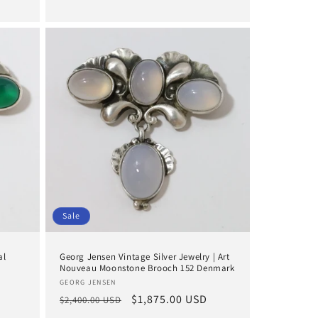
Preis
Sale
al
Georg Jensen Vintage Silver Jewelry | Art
Nouveau Moonstone Brooch 152 Denmark
Anbieter:
GEORG JENSEN
Normaler
Verkaufspreis
$1,875.00 USD
$2,400.00 USD
Preis