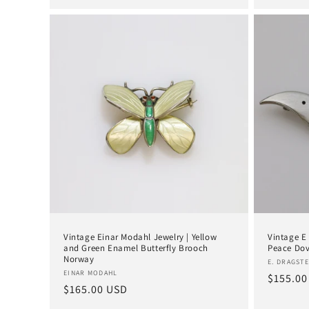
Vintage Einar Modahl Jewelry | Yellow
Vintage E
and Green Enamel Butterfly Brooch
Peace Do
Norway
Anbieter
E. DRAGST
Anbieter:
EINAR MODAHL
Normal
$155.00
Normaler
$165.00 USD
Preis
Preis