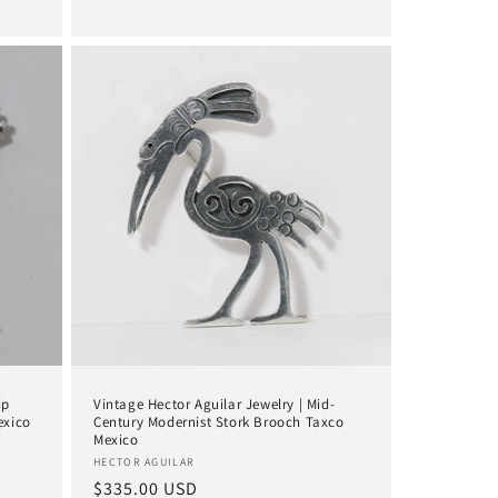
Preis
ip
Vintage Hector Aguilar Jewelry | Mid-
exico
Century Modernist Stork Brooch Taxco
Mexico
Anbieter:
HECTOR AGUILAR
Normaler
$335.00 USD