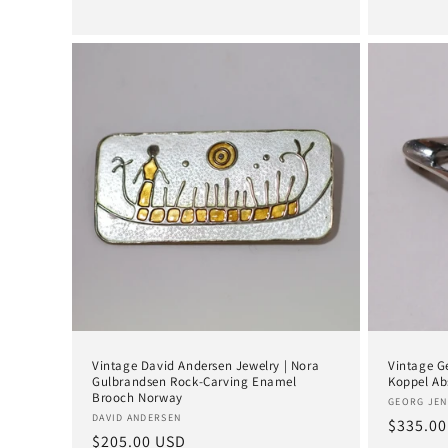
Preis
Preis
Vintage David Andersen Jewelry | Nora
Vintage G
Gulbrandsen Rock-Carving Enamel
Koppel Ab
Brooch Norway
Anbieter
GEORG JEN
Anbieter:
DAVID ANDERSEN
Normal
$335.00
Normaler
$205.00 USD