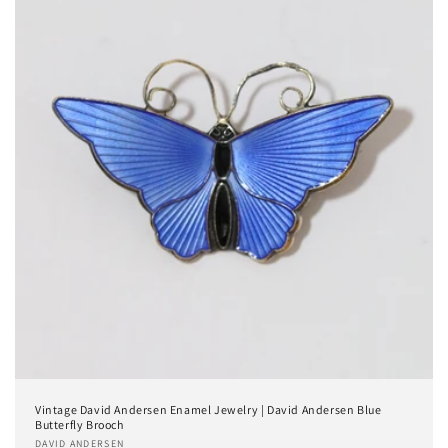
e
:
Vintage David Andersen Enamel Jewelry | David Andersen Blue
Butterfly Brooch
Anbieter:
DAVID ANDERSEN