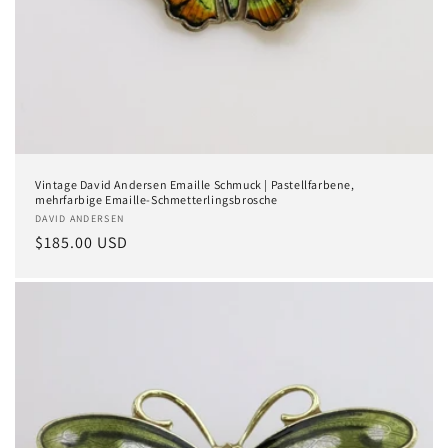
Vintage David Andersen Emaille Schmuck | Pastellfarbene,
mehrfarbige Emaille-Schmetterlingsbrosche
Anbieter:
DAVID ANDERSEN
Normaler
$185.00 USD
Preis