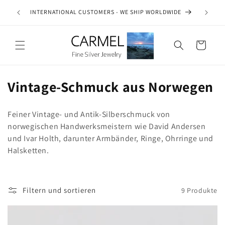
Direkt
zum
SEE OUR AUTHENTICITY COMMITMENT
Inhalt
Warenkorb
K
Vintage-Schmuck aus Norwegen
a
Feiner Vintage- und Antik-Silberschmuck von
t
norwegischen Handwerksmeistern wie David Andersen
e
und Ivar Holth, darunter Armbänder, Ringe, Ohrringe und
Halsketten.
g
o
r
Filtern und sortieren
9 Produkte
i