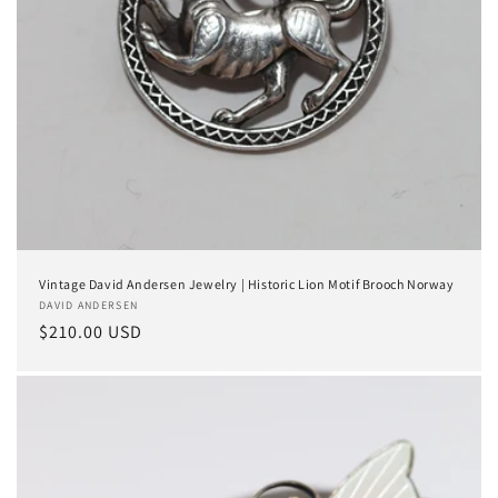
Vintage David Andersen Jewelry | Historic Lion Motif Brooch Norway
Anbieter:
DAVID ANDERSEN
Normaler
$210.00 USD
Preis