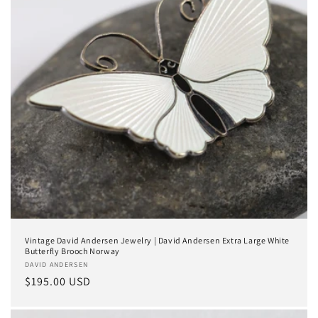
Vintage David Andersen Jewelry | David Andersen Extra Large White
Butterfly Brooch Norway
Anbieter:
DAVID ANDERSEN
Normaler
$195.00 USD
Preis