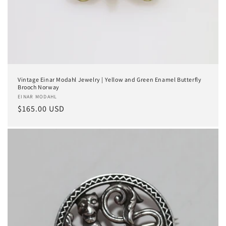
Vintage Einar Modahl Jewelry | Yellow and Green Enamel Butterfly
Brooch Norway
Anbieter:
EINAR MODAHL
Normaler
$165.00 USD
Preis