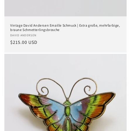
Vintage David Andersen Emaille Schmuck | Extra große, mehrfarbige,
braune Schmetterlingsbrosche
Anbieter:
DAVID ANDERSEN
Normaler
$215.00 USD
Preis