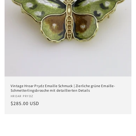
Vintage Hroar ​​Prydz Emaille Schmuck | Zierliche grüne Emaille-
Schmetterlingsbrosche mit detaillierten Details
Anbieter:
HROAR PRYDZ
Normaler
$285.00 USD
Preis