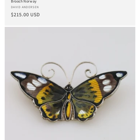
Brooch Norway
Anbieter:
DAVID ANDERSEN
Normaler
$215.00 USD
Preis