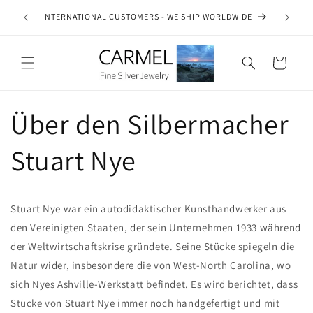
Direkt
ship on
zum
INTERNATIONAL CUSTOMERS - WE SHIP WORLDWIDE
SE
es.
Inhalt
Warenkorb
Über den Silbermacher
Stuart Nye
Stuart Nye war ein autodidaktischer Kunsthandwerker aus
den Vereinigten Staaten, der sein Unternehmen 1933 während
der Weltwirtschaftskrise gründete. Seine Stücke spiegeln die
Natur wider, insbesondere die von West-North Carolina, wo
sich Nyes Ashville-Werkstatt befindet. Es wird berichtet, dass
Stücke von Stuart Nye immer noch handgefertigt und mit